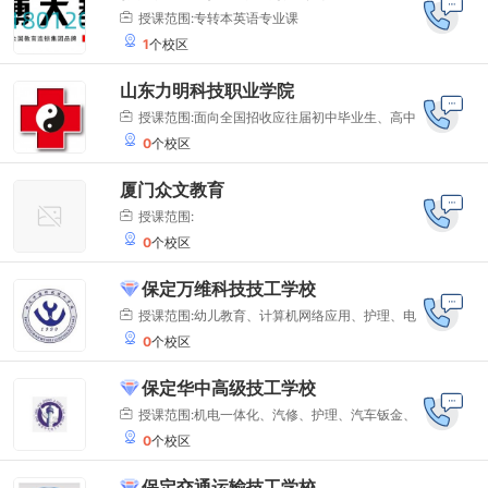
授课范围:专转本英语专业课
1
个校区
山东力明科技职业学院
授课范围:面向全国招收应往届初中毕业生、高中
0
个校区
毕业生或同等学历者。招生专业：护理学、助产、临
床医学、口腔医学、中医学、针灸推拿、医学检验技
厦门众文教育
术、医学影像技术、眼视光技术、药学、中药学、康
授课范围:
复治疗等等
0
个校区
保定万维科技技工学校
授课范围:幼儿教育、计算机网络应用、护理、电
0
个校区
子商务、汽车维修、电气自动化设备安装与维修等专
业
保定华中高级技工学校
授课范围:机电一体化、汽修、护理、汽车钣金、
0
个校区
汽车装饰与美容、焊工、数控车工、电工、美容美
发、高尔夫、农机维修、食品加工、市场营销、电子
保定交通运输技工学校