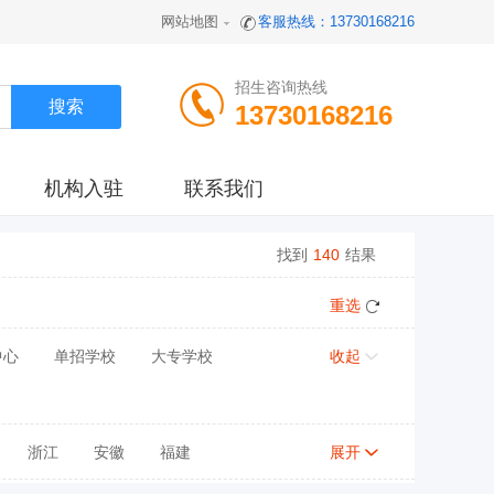
网站地图
客服热线：13730168216
招生咨询热线
13730168216
机构入驻
联系我们
找到
140
结果
重选
中心
单招学校
大专学校
收起
浙江
安徽
福建
展开
陕西
甘肃
青海
宁夏