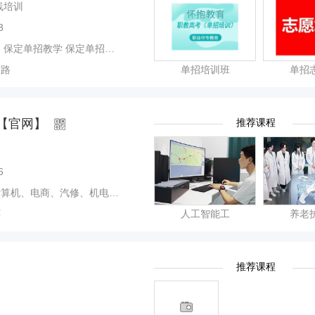
线培训
3
招试题 保定单招学习视频 保定高职单招培训班
东路
单招培训班
单招
【官网】
推荐课程
6
、电商、汽修、机电一体化、护理
环
人工智能工
养老
推荐课程