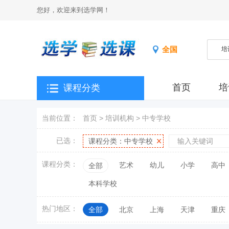
您好，欢迎来到选学网！
全国
首页
培
课程分类
当前位置：
首页
>
培训机构
>
中专学校
已选：
课程分类：
中专学校
课程分类：
艺术
幼儿
小学
高中
全部
本科学校
热门地区：
全部
北京
上海
天津
重庆
江西
山东
河南
湖北
湖南