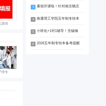
暑假开课啦！针对南京晓庄
3
南通理工学院五年制专转本
4
志愿填
小班化+1对1辅导！无锡瀚
5
2026五年制专转本备考提醒
6
护理专