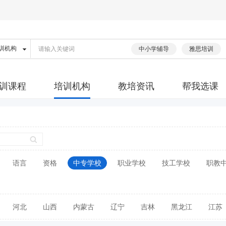
中小学辅导
雅思培训
训课程
培训机构
教培资讯
帮我选课
语言
资格
中专学校
职业学校
技工学校
职教
河北
山西
内蒙古
辽宁
吉林
黑龙江
江苏
广东
广西
海南
四川
贵州
云南
西藏