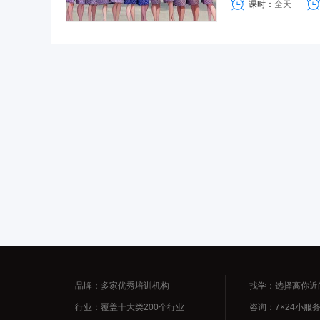
课时：
全天
品牌：多家优秀培训机构
找学：选择离你近
行业：覆盖十大类200个行业
咨询：7×24小服