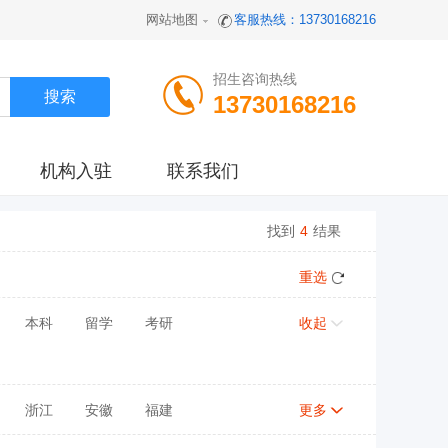
网站地图
客服热线：13730168216
招生咨询热线
13730168216
机构入驻
联系我们
找到
4
结果
重选
本科
留学
考研
收起
浙江
安徽
福建
更多
陕西
甘肃
青海
宁夏