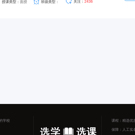
关注：
2436
授课类型：
面授
班级类型：
的学校
课程：精选优
务
保障：人工实