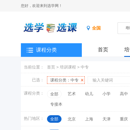
您好，欢迎来到选学网！
全国
首页
培
课程分类
当前位置：
首页
>
培训课程
>
中专
已选：
课程分类：
中专
课程分类：
艺术
幼儿
小学
高中
全部
专接本
热门地区：
全部
北京
上海
天津
重庆
江西
山东
河南
湖北
湖南