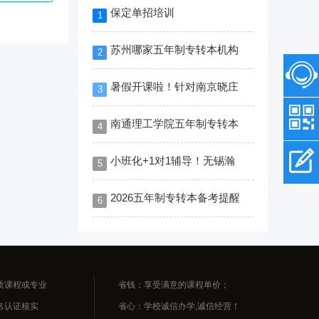
保定单招培训
1
苏州哪家五年制专转本机构
2
暑假开课啦！针对南京晓庄
3
南通理工学院五年制专转本
4
小班化+1对1辅导！无锡瀚
5
2026五年制专转本备考提醒
6
质课程或专业
省钱：享受满意的课程单价；
名认证核实
省心：学校诚信办学,诚信经营！