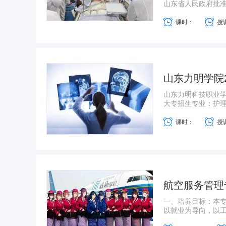
山东省人民政府批准
课时：
授
山东力明学院2
山东力明科技职业学
大专招生专业：护理
课时：
授
航空服务管理
一、培养目标：本
以就业为导向，以工