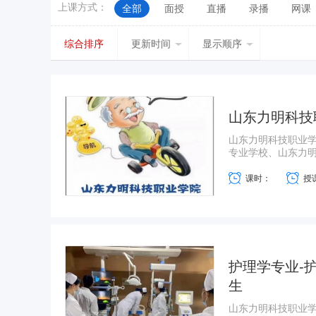
上课方式：
全部
面授
直播
录播
网课
新疆
台湾
香港
澳门
综合排序
更新时间
显示顺序
山东力明科技
山东力明科技职业
专业学校、山东力明技
课时：
授
护理学专业-护
生
山东力明科技职业学