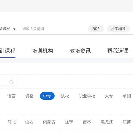
2025
小学辅导
训课程
培训机构
教培资讯
帮我选课
语言
资格
中专
技校
职业学校
大专
单招
河北
山西
内蒙古
辽宁
吉林
黑龙江
江苏
广东
广西
海南
四川
贵州
云南
西藏