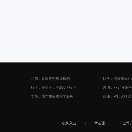
品牌：多家优秀培训机构
找学：选择离你近
行业：覆盖十大类200个行业
咨询：7×24小服
学员：为学生提供求学服务
选课：对比选择适
机构入驻
|
帮选课
|
公司