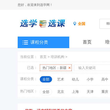
您好，欢迎来到选学网！
全国
首页
培
课程分类
当前位置：
首页
>
培训机构
>
已选：
热门地区：新疆
课程分类：
全部
艺术
幼儿
小学
高中
本科学校
热门地区：
北京
上海
天津
重庆
全部
江西
山东
河南
湖北
湖南
新疆
台湾
香港
澳门