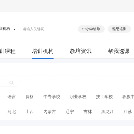
中小学辅导
雅思培训
训课程
培训机构
教培资讯
帮我选课
语言
资格
中专学校
职业学校
技工学校
职教
河北
山西
内蒙古
辽宁
吉林
黑龙江
江苏
广东
广西
海南
四川
贵州
云南
西藏