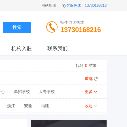
网站地图
客服热线：13730168216
招生咨询热线
13730168216
机构入驻
联系我们
找到
0
结果
重选
中心
单招学校
大专学校
更多
浙江
安徽
福建
收起
陕西
甘肃
青海
宁夏