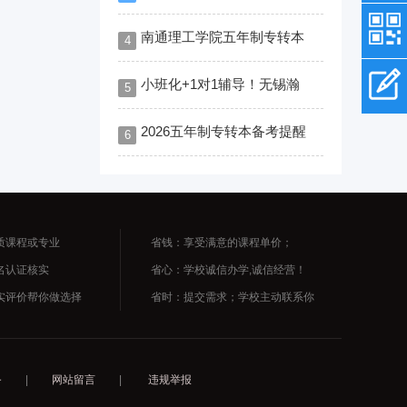
南通理工学院五年制专转本
4
小班化+1对1辅导！无锡瀚
5
2026五年制专转本备考提醒
6
质课程或专业
省钱：享受满意的课程单价；
名认证核实
省心：学校诚信办学,诚信经营！
实评价帮你做选择
省时：提交需求；学校主动联系你
务
|
网站留言
|
违规举报