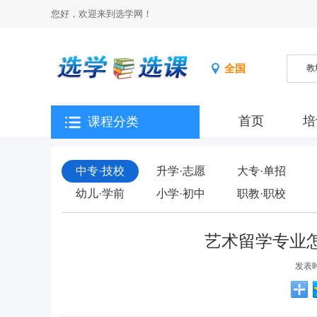
您好，欢迎来到选学网！
全国
首页
培
课程分类
中专·技校
升学·志愿
大专·单招
幼儿·学前
小学·初中
职教·职校
艺术留学专业
发表时