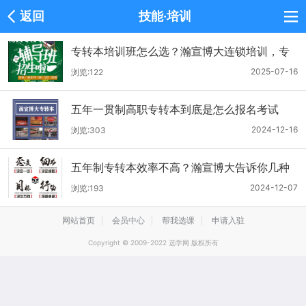
返回
技能·培训
专转本培训班怎么选？瀚宣博大连锁培训，专
业靠谱，提分有保障
2025-07-16
浏览:122
五年一贯制高职专转本到底是怎么报名考试
的？有没有人能讲清楚
2024-12-16
浏览:303
五年制专转本效率不高？瀚宣博大告诉你几种
提升效率的复习方法
2024-12-07
浏览:193
网站首页
会员中心
帮我选课
申请入驻
Copyright © 2009-2022 选学网 版权所有