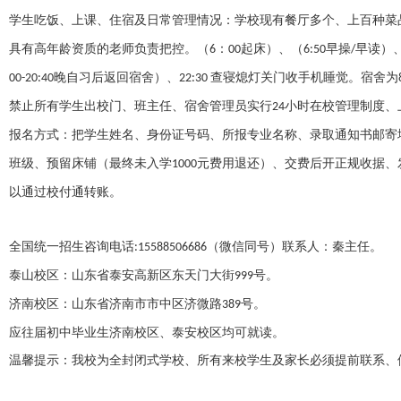
学生吃饭、上课、住宿及日常管理情况：学校现有餐厅多个、上百种菜
具有高年龄资质的老师负责把控。（
：
起床）、（
早操
早读）
6
00
6:50
/
晚自习后返回宿舍）、
查寝熄灯关门收手机睡觉。宿舍为
00-20:40
22:30
禁止所有学生出校门、班主任、宿舍管理员实行
小时在校管理制度、
24
报名方式：把学生姓名、身份证号码、所报专业名称、录取通知书邮寄
班级、预留床铺（最终未入学
元费用退还）、交费后开正规收据、
1000
以通过校付通转账。
全国统一招生咨询电话
（微信同号）联系人：秦
主任
。
:15588506686
泰山校区：山东省泰安高新区东天门大街
号。
999
济南校区：山东省济南市市中区济微路
号。
389
应往届初中毕业生济南校区、泰安校区均可就读。
温馨提示：我校为全封闭式学校、所有来校学生及家长必须提前联系、