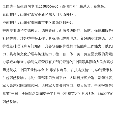
全国统一招生咨询电话
（微信同号）联系人：秦
主任
。
:15588506686
泰山校区：山东省泰安高新区东天门大街
号。
999
济南校区：山东省济南市市中区济微路
号。
389
护理专业坚持立德树人、德技并修，面向各级医疗、预防、保健和服务
社区护理、涉外护理等工作，具备现代护理理念、良好的职业道德、人
护理基础理论和专门知识，具备较强的护理操作技能和工作能力，以及
力，具有跨文化护理与沟通能力，德、智、体、美、劳全面发展的高素
办学近
年来，学院先后荣获有关部门评选的“中国最具影响力民办高校”
40
示范院校”“中国工业榜样企业”等荣誉称号。在抗击疫情中，学院董事
引起强烈反响，得到中宣部学习强国平台、人民日报客户端、新华社客
军人杂志和国防部官网、退役军人事务部官网、华人频道、中国报道等
童节”当日，全国知名新闻综合半月刊《中华英才》刊发
版、
字
8
15000
强烈反响。