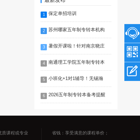
最新发布
保定单招培训
1
苏州哪家五年制专转本机构
2
暑假开课啦！针对南京晓庄
3
南通理工学院五年制专转本
4
小班化+1对1辅导！无锡瀚
5
2026五年制专转本备考提醒
6
优质课程或专业
省钱：享受满意的课程单价；