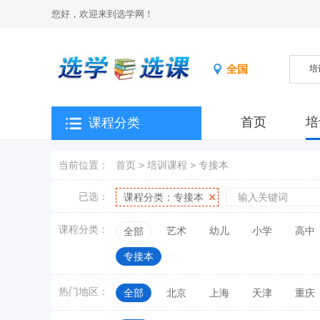
您好，欢迎来到选学网！
全国
首页
培
课程分类
当前位置：
首页
>
培训课程
>
专接本
已选：
课程分类：
专接本
课程分类：
艺术
幼儿
小学
高中
全部
专接本
热门地区：
全部
北京
上海
天津
重庆
江西
山东
河南
湖北
湖南