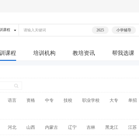
2025
小学辅导
训课程
培训机构
教培资讯
帮我选课
语言
资格
中专
技校
职业学校
大专
单招
河北
山西
内蒙古
辽宁
吉林
黑龙江
江苏
广东
广西
海南
四川
贵州
云南
西藏