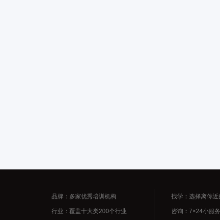
品牌：多家优秀培训机构
找学：选择离你近
行业：覆盖十大类200个行业
咨询：7×24小服