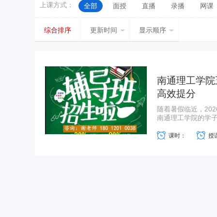
上课方式：
全部
面授
直播
录播
网课
新疆
台湾
香港
澳门
综合排序
更新时间
显示顺序
南通理工学院
高效提分
随着暑假临近，20
南通理工学院的学子
课时：
授