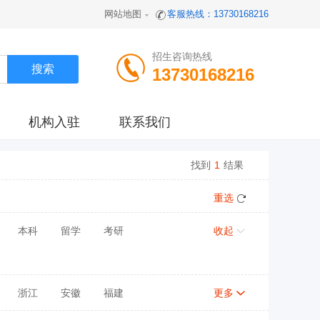
网站地图
客服热线：13730168216
招生咨询热线
13730168216
机构入驻
联系我们
找到
1
结果
重选
本科
留学
考研
收起
浙江
安徽
福建
更多
陕西
甘肃
青海
宁夏