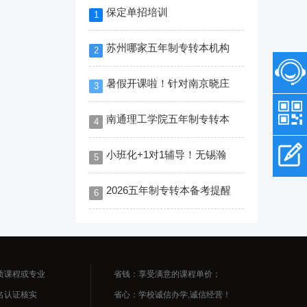
保定单招培训
1
苏州哪家五年制专转本机构
2
暑假开课啦！针对南京晓庄
3
南通理工学院五年制专转本
4
小班化+1对1辅导！无锡瀚
5
2026五年制专转本备考提醒
6
质课程或专业
省钱：享受满意的课程单价；
名认证核实
省心：学校诚信办学,诚信经营！