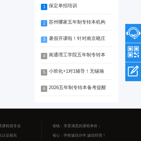
保定单招培训
1
苏州哪家五年制专转本机构
2
暑假开课啦！针对南京晓庄
3
南通理工学院五年制专转本
4
小班化+1对1辅导！无锡瀚
5
2026五年制专转本备考提醒
6
质课程或专业
省钱：享受满意的课程单价；
名认证核实
省心：学校诚信办学,诚信经营！