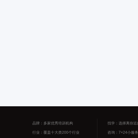
品牌：多家优秀培训机构
找学：选择离你近
行业：覆盖十大类200个行业
咨询：7×24小服