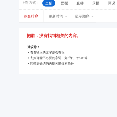
上课方式：
全部
面授
直播
录播
网课
新疆
台湾
香港
澳门
综合排序
更新时间
显示顺序
抱歉，没有找到相关的内容。
建议您：
• 看看输入的文字是否有误
• 去掉可能不必要的字词，如“的”、“什么”等
• 调整更确切的关键词或搜索条件