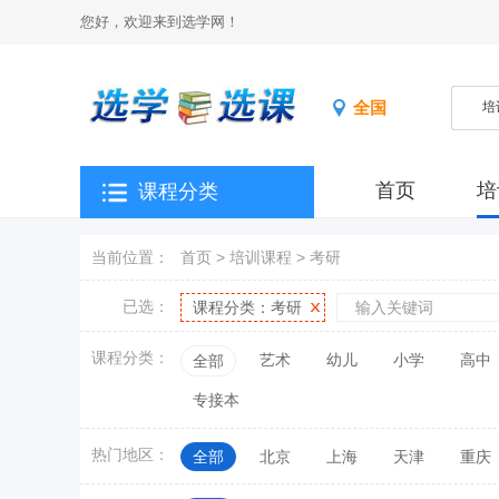
您好，欢迎来到选学网！
全国
首页
培
课程分类
当前位置：
首页
>
培训课程
>
考研
已选：
课程分类：
考研
课程分类：
艺术
幼儿
小学
高中
全部
专接本
热门地区：
全部
北京
上海
天津
重庆
江西
山东
河南
湖北
湖南