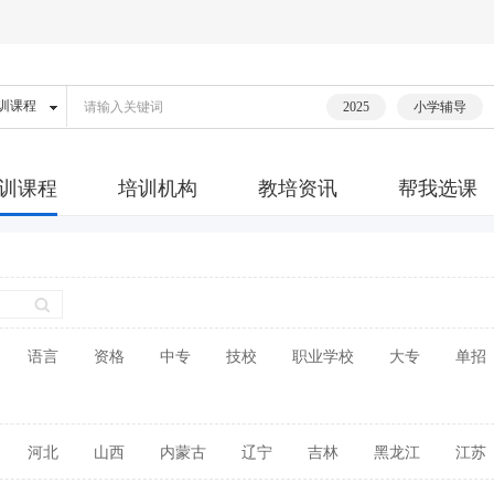
2025
小学辅导
训课程
培训机构
教培资讯
帮我选课
语言
资格
中专
技校
职业学校
大专
单招
河北
山西
内蒙古
辽宁
吉林
黑龙江
江苏
广东
广西
海南
四川
贵州
云南
西藏