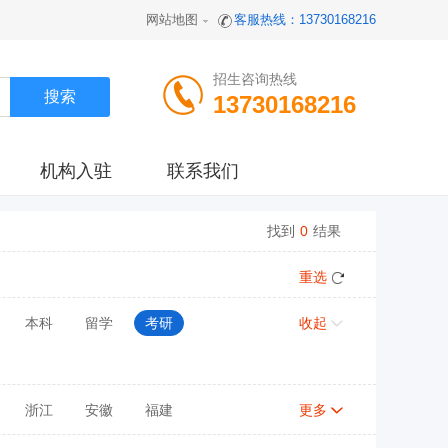
网站地图
客服热线：13730168216
招生咨询热线
13730168216
机构入驻
联系我们
找到
0
结果
重选
本科
留学
考研
收起
浙江
安徽
福建
更多
陕西
甘肃
青海
宁夏