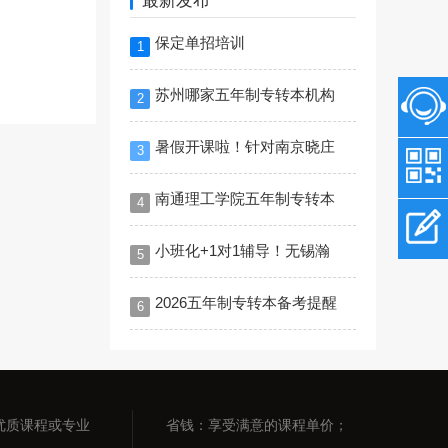
最新发布
保定单招培训
1
苏州哪家五年制专转本机构
2
暑假开课啦！针对南京晓庄
3
南通理工学院五年制专转本
4
小班化+1对1辅导！无锡瀚
5
2026五年制专转本备考提醒
6
优质课程或专业
省钱：享受满意的课程单价；