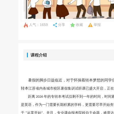
人气：1659
分享
收藏
举报
课程介绍
暑假的脚步日益临近，对于怀揣着转本梦想的同学
江苏省内各城市校区
暑假集训试听课已盛大开启，正在
转本
距离
年的专转本考试仅剩不到一年的时间，时间
2026
是英语，作为一门需要长期积累的学科，更需要尽早开始夯
于
从零开始
。并且，专业课由报考院校自主命题，难度达
“
”