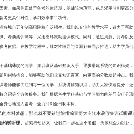
因素。如果你正处于备考的迷茫期，基础较为薄弱，或是渴望冲刺更高分
备考更具针对性，学习效率事半功倍。
省各城市五年制高职院校广泛招生。我们以专业的教学水平，致力于帮助
班、考前集训班等，采用循环滚动授课模式。同时，通过周测、月考以及
参考依据。在教学过程中，针对性辅导与查漏补缺同步推进，助力学员们
于基础薄弱的同学，集训班从基础知识入手，逐步搭建系统的知识框架，
题和纠错机会，能够帮助他们攻克知识盲区，向更高的分数发起冲击。我
课老师能够关注到每一位同学，系统讲解知识点，助力大家快速提分，还
校介绍等全方位服务。我们根据考生学科基础与学习能力的差异实行分班
全身心地投入备考，全力冲刺全日制本科。
己的本科梦想，那么就不要错过徐州瀚宣博大专转本暑假集训试听课
赶紧行动起来，让我们一起在这个暑假，为梦想全力以赴，
预约试听课。