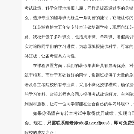
考试政策、科学合理地填报志愿，同样是提高通过率的关键
么，选择专业的辅导班无疑是一条明智的捷径，它能让你的
江苏瀚宣博大五年制专转本连锁培训学校，现面向江苏
路。我校开设了多种班次，包括周末班、单科班、暑假集训
实时追踪同学们的学习进度，为志愿填报提供科学、可靠的
补短板，让备考更具方向性。
在课程设置方面，我们的暑假集训班具有显著优势。对
筑牢根基。而对于基础较好的同学，集训班提供了大量的刷
语及各主考院校所有专业课，采用小班化授课模式，确保授
的学习资料。政策老师也会同步提供考试政策解读、主考院
到因材施教，让每一位同学都能在适合自己的学习环境中，
如果你渴望在专转本考试中取得优异成绩，实现自
谢
微
信
会。现在，
只需联系
老师
180
1201
0038
，即可免费
院校的成功之路！