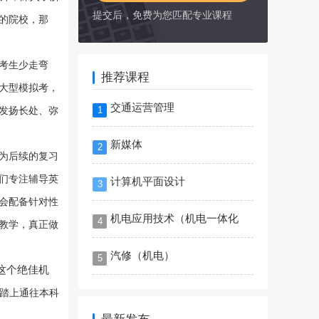
提交后，免费为您匹配专业课程
的院校，那
考生少走弯
推荐课程
大型模拟考，
交通运营管理
1
发扬长处、弥
新媒体
2
为后续的复习
们专注辅导英
计算机平面设计
3
会配备针对性
机电应用技术（机电一体化
4
教学，真正做
汽修（机电）
5
这个绝佳机
踏上通往本科